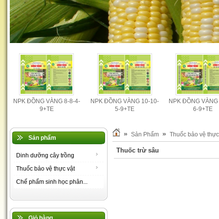
-
NPK ĐỒNG VÀNG 8-8-4-
NPK ĐỒNG VÀNG 10-10-
NPK ĐỒNG VÀNG 
9+TE
5-9+TE
6-9+TE
»
»
Sản Phẩm
Thuốc bảo vệ thực
Sản phẩm
Thuốc trừ sâu
Dinh dưỡng cây trồng
Thuốc bảo vệ thực vật
Chế phẩm sinh học phân...
Giỏ hàng