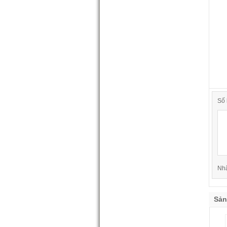
Siêu Lân
01-05-2012 02:01:40 AM
Phân Hữu Cơ Sinh Học Việt Mỹ
(100% hữu cơ sử dụng nguyên
Số 
liệu là Phân bò)
30-09-2013 12:15:28 PM
Phân Hữu Cơ Vi Sinh Việt Mỹ
Nh
(100% hữu cơ sử dụng nguyên
liệu là Phân bò)
30-09-2013 12:19:40 PM
Sản