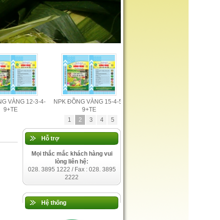
G VÀNG 12-3-4-
NPK ĐỒNG VÀNG 15-4-5-
Phân Hữu Cơ Khoáng Việt
Phâ
9+TE
9+TE
Mỹ...
1
2
3
4
5
Hỗ trợ
Mọi thắc mắc khách hàng vui
lòng liên hệ:
028. 3895 1222 / Fax : 028. 3895
2222
Hệ thống