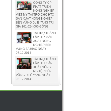
CÔNG TY CP
PHÁT TRIỂN
NÔNG NGHIỆP
VIỆT MỸ TÀI TRỢ CHO HTX
SẢN XUẤT NÔNG NGHIỆP
BỀN VỮNG DLIÊ YANG TRỊ
GIÁ 161.624.000 ĐỒNG
TÀI TRỢ THÀNH
LẬP HTX SẢN
XUẤT NÔNG
NGHIỆP BỀN
VỮNG EA HIAO NGÀY
07.12.2014
TÀI TRỢ THÀNH
LẬP HTX SẢN
XUẤT NÔNG
NGHIỆP BỀN
VỮNG DLIÊ YANG NGÀY
08.12.2014