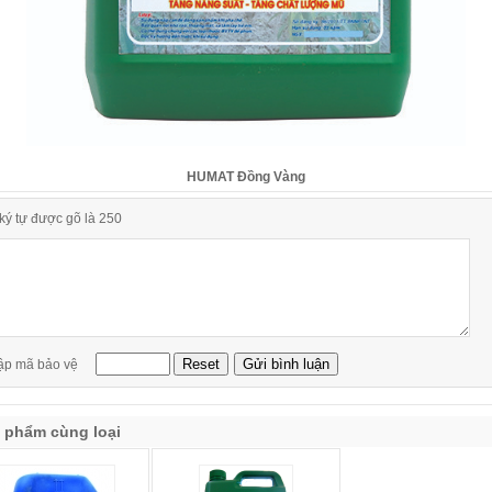
HUMAT Đồng Vàng
ký tự được gõ là 250
ập mã bảo vệ
 phẩm cùng loại