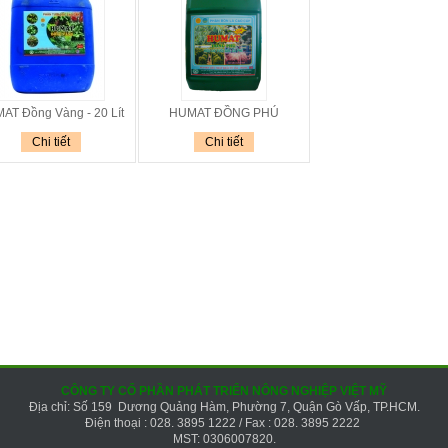
AT Đồng Vàng - 20 Lít
HUMAT ĐỒNG PHÚ
Chi tiết
Chi tiết
CÔNG TY CỔ PHẦN PHÁT TRIỂN NÔNG NGHIỆP VIỆT MỸ
Địa chỉ: Số 159 Dương Quảng Hàm, Phường 7, Quận Gò Vấp, TP.HCM.
Điện thoại : 028. 3895 1222 / Fax : 028. 3895 2222
MST: 0306007820.