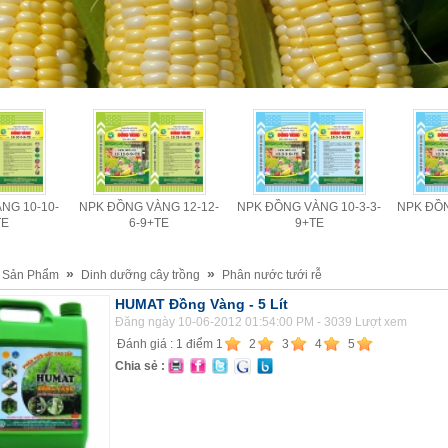
NG 10-10-
NPK ĐỒNG VÀNG 12-12-
NPK ĐỒNG VÀNG 10-3-3-
NPK ĐỒN
TE
6-9+TE
9+TE
»
»
Sản Phẩm
Dinh dưỡng cây trồng
Phân nước tưới rễ
HUMAT Đồng Vàng - 5 Lít
Đăng ngày 10-06-2012 01:54:00 PM - 3039 Lượt xem
Đánh giá :
1
điểm
1
2
3
4
5
Chia sẻ :