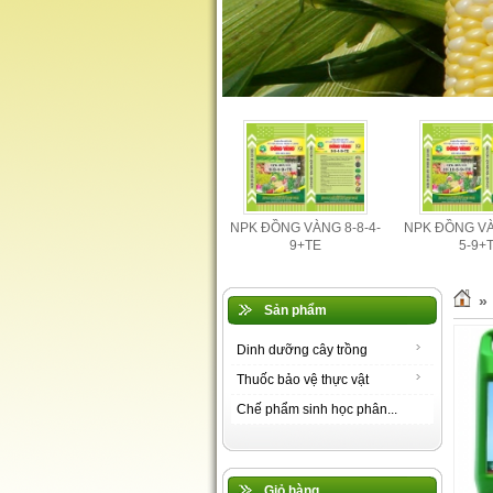
0-5-
NPK ĐỒNG VÀNG 12-6-
NPK ĐỒNG VÀNG 8-8-4-
NPK ĐỒNG VÀ
12-9+TE
9+TE
5-9+
»
Sản phẩm
Dinh dưỡng cây trồng
Thuốc bảo vệ thực vật
Chế phẩm sinh học phân...
Giỏ hàng