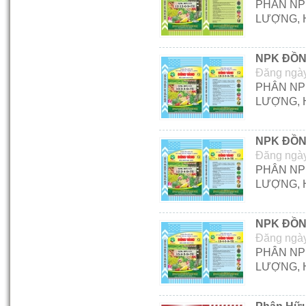
PHÂN NP
Siêu Lân
LƯỢNG, 
01-05-2012 02:01:40 AM
NPK ĐỒN
Đăng ngày
Phân Hữu Cơ Sinh Học Việt Mỹ
PHÂN NP
(100% hữu cơ sử dụng nguyên
LƯỢNG, 
liệu là Phân bò)
30-09-2013 12:15:28 PM
NPK ĐỒN
Đăng ngày
PHÂN NP
Phân Hữu Cơ Vi Sinh Việt Mỹ
LƯỢNG, 
(100% hữu cơ sử dụng nguyên
liệu là Phân bò)
30-09-2013 12:19:40 PM
NPK ĐỒN
Đăng ngày
PHÂN NP
LƯỢNG, 
Phân Hữu Cơ Khoáng Việt Mỹ
(100% hữu cơ sử dụng nguyên
liệu là Phân bò)