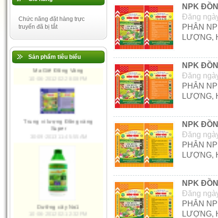
NPK ĐỒN
Đăng ngày
Chức năng đặt hàng trực
PHÂN NP
truyến đã bị tắt
Đa, trung, vi lượng Việt Mỹ
LƯỢNG, 
30-09-2013 11:43:41 AM
Sản phẩm tiêu biểu
NPK ĐỒN
Đăng ngày
PHÂN NP
Ma Giê Đồng Vàng
LƯỢNG, 
10-06-2012 02:28:08 PM
NPK ĐỒN
Đăng ngày
PHÂN NP
Trung vi lượng Đồng vàng
Super
LƯỢNG, 
30-09-2013 11:45:55 AM
NPK ĐỒN
Đăng ngày
PHÂN NP
LƯỢNG, 