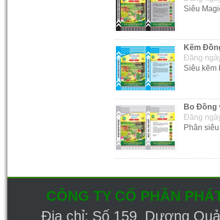
Siêu Magie
Kẽm Đồn
Đăng ngày
Siêu kẽm k
Bo Đồng 
Đăng ngày
Phân siêu 
CÔNG TY CỔ PHẦN PHÁT
Địa chỉ: Số 159 Dương Qu