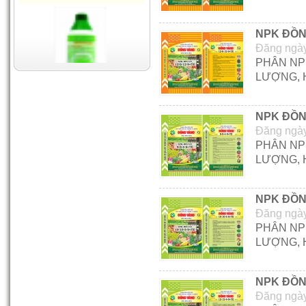
Dưỡng cây No1
10-06-2012 02:12:32 PM
NPK ĐỒN
Đăng ngày
PHÂN NP
LƯỢNG, 
NPK ĐỒN
Chống rụng hoa
Đăng ngày
10-06-2012 02:13:48 PM
PHÂN NP
LƯỢNG, 
NPK ĐỒN
Đăng ngày
Siêu Kali
PHÂN NP
01-05-2012 02:12:32 AM
LƯỢNG, 
NPK ĐỒN
Đăng ngày