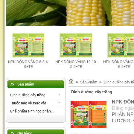
-
NPK ĐỒNG VÀNG 8-8-4-
NPK ĐỒNG VÀNG 10-10-
NPK ĐỒNG VÀNG 
9+TE
5-9+TE
6-9+TE
»
»
Sản Phẩm
Dinh dưỡng cây t
Sản phẩm
Dinh dưỡng cây trồng
Dinh dưỡng cây trồng
NPK ĐỒN
Thuốc bảo vệ thực vật
Đăng ngày
Chế phẩm sinh học phân...
PHÂN NP
LƯỢNG, 
Giỏ hàng