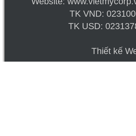
Website: www.vietmycorp.v
TK VND: 023100
TK USD: 023137
Thiết kế W