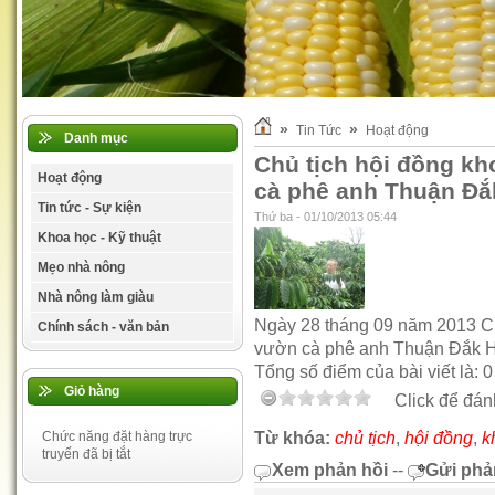
»
»
Tin Tức
Hoạt động
Danh mục
Chủ tịch hội đồng kh
Hoạt động
cà phê anh Thuận Đắ
Tin tức - Sự kiện
Thứ ba - 01/10/2013 05:44
Khoa học - Kỹ thuật
Mẹo nhà nông
Nhà nông làm giàu
Ngày 28 tháng 09 năm 2013 Ch
Chính sách - văn bản
vườn cà phê anh Thuận Đắk 
Tổng số điểm của bài viết là: 0
Giỏ hàng
Click để đánh
Đa, trung, vi lượng Việt Mỹ
30-09-2013 11:43:41 AM
Chức năng đặt hàng trực
Từ khóa:
chủ tịch
,
hội đồng
,
k
truyến đã bị tắt
Xem phản hồi
--
Gửi phả