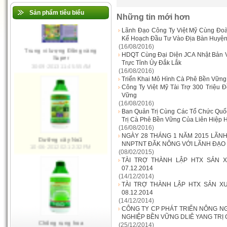
Sản phẩm tiêu biểu
Những tin mới hơn
Ma Giê Đồng Vàng
Lãnh Đạo Công Ty Việt Mỹ Cùng Đo
10-06-2012 02:28:08 PM
Kế Hoạch Đầu Tư Vào Địa Bàn Huyệ
(16/08/2016)
HDQT Cùng Đại Diện JCA Nhật Bản 
Trực Tỉnh Ủy Đắk Lắk
(16/08/2016)
Trung vi lượng Đồng vàng
Triển Khai Mô Hình Cà Phê Bền Vữn
Super
Công Ty Việt Mỹ Tài Trợ 300 Triệu
30-09-2013 11:45:55 AM
Vững
(16/08/2016)
Ban Quản Trị Cùng Các Tổ Chức Quố
Trị Cà Phê Bền Vững Của Liên Hiệp 
(16/08/2016)
NGÀY 28 THÁNG 1 NĂM 2015 LÃNH
NNPTNT ĐĂK NÔNG VỚI LÃNH ĐẠO 
(08/02/2015)
TÀI TRỢ THÀNH LẬP HTX SẢN 
Dưỡng cây No1
07.12.2014
10-06-2012 02:12:32 PM
(14/12/2014)
TÀI TRỢ THÀNH LẬP HTX SẢN X
08.12.2014
(14/12/2014)
CÔNG TY CP PHÁT TRIỂN NÔNG NG
NGHIỆP BỀN VỮNG DLIÊ YANG TRỊ G
(25/12/2014)