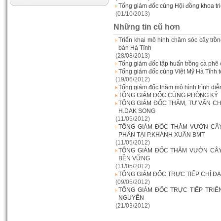
Tổng giám đốc cùng Hội đồng khoa tr
(01/10/2013)
Chống rụng hoa
Những tin cũ hơn
10-06-2012 02:13:48 PM
Triển khai mô hình chăm sóc cây tr
bàn Hà Tĩnh
(28/08/2013)
Tổng giám đốc tập huấn trồng cà phê
Tổng giám đốc cùng Việt Mỹ Hà Tĩnh 
(19/06/2012)
Siêu Kali
Tổng giám đốc thăm mô hình trình di
01-05-2012 02:12:32 AM
TỔNG GIÁM ĐỐC CÙNG PHÒNG KỶ
TỔNG GIÁM ĐỐC THĂM, TƯ VẤN C
H.DAK SONG
(11/05/2012)
TỔNG GIÁM ĐỐC THĂM VƯỜN CÂY
PHẤN TẠI P.KHÁNH XUÂN BMT
(11/05/2012)
TỔNG GIÁM ĐỐC THĂM VƯỜN CÂY
Siêu Lân
BỀN VỮNG
01-05-2012 02:01:40 AM
(11/05/2012)
TỔNG GIÁM ĐỐC TRỰC TIẾP CHỈ Đ
(09/05/2012)
TỔNG GIÁM ĐỐC TRỰC TIẾP TRIỂ
NGUYÊN
(21/03/2012)
Phân Hữu Cơ Sinh Học Việt Mỹ
(100% hữu cơ sử dụng nguyên