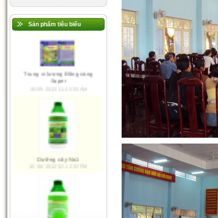
Đa, trung, vi lượng Việt Mỹ
30-09-2013 11:43:41 AM
Sản phẩm tiêu biểu
Ma Giê Đồng Vàng
10-06-2012 02:28:08 PM
Trung vi lượng Đồng vàng
Super
30-09-2013 11:45:55 AM
Dưỡng cây No1
10-06-2012 02:12:32 PM