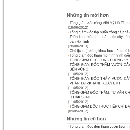
Những tin mới hơn
Tổng giám đốc cùng Việt Mỹ Hà Tĩnh 
(19/06/2012)
Tổng giám đốc tập huấn trồng cà phê
Triển khai mô hình chăm sóc cây tr
bàn Hà Tĩnh
(28/08/2013)
Chủ tịch hội đồng khoa học thăm mô 
Tổng giám đốc thăm mô hình trình di
TỔNG GIÁM ĐỐC CÙNG PHÒNG KỶ
TỔNG GIÁM ĐỐC THĂM VƯỜN CÂY
BỀN VỮNG
(11/05/2012)
TỔNG GIÁM ĐỐC THĂM VƯỜN CÂY
PHẤN TẠI P.KHÁNH XUÂN BMT
(11/05/2012)
TỔNG GIÁM ĐỐC THĂM, TƯ VẤN C
H.DAK SONG
(11/05/2012)
TỔNG GIÁM ĐỐC TRỰC TIẾP CHỈ Đ
(09/05/2012)
Những tin cũ hơn
Tổng giám đốc đến thăm vườn tiêu n