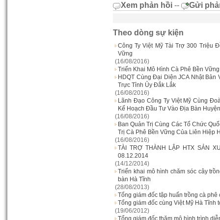
Xem phản hồi
--
Gửi phả
Theo dòng sự kiện
Công Ty Việt Mỹ Tài Trợ 300 Triệu
Vững
(16/08/2016)
Triển Khai Mô Hình Cà Phê Bền Vữn
HDQT Cùng Đại Diện JCA Nhật Bản 
Trực Tỉnh Ủy Đắk Lắk
(16/08/2016)
Lãnh Đạo Công Ty Việt Mỹ Cùng Đo
Kế Hoạch Đầu Tư Vào Địa Bàn Huyệ
(16/08/2016)
Ban Quản Trị Cùng Các Tổ Chức Quố
Trị Cà Phê Bền Vững Của Liên Hiệp 
(16/08/2016)
TÀI TRỢ THÀNH LẬP HTX SẢN X
08.12.2014
(14/12/2014)
Triển khai mô hình chăm sóc cây tr
bàn Hà Tĩnh
(28/08/2013)
Tổng giám đốc tập huấn trồng cà phê
Tổng giám đốc cùng Việt Mỹ Hà Tĩnh 
(19/06/2012)
Tổng giám đốc thăm mô hình trình di