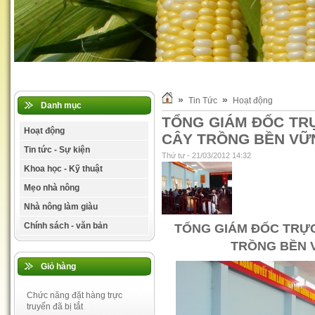
»
»
Tin Tức
Hoạt động
Danh mục
TỔNG GIÁM ĐỐC TRỰ
Hoạt động
CÂY TRỒNG BỀN VỮ
Tin tức - Sự kiện
Thứ tư - 21/03/2012 14:32
Khoa học - Kỹ thuật
Mẹo nhà nông
Nhà nông làm giàu
Chính sách - văn bản
TỔNG GIÁM ĐỐC TRỰC 
TRỒNG BỀN 
Giỏ hàng
Chức năng đặt hàng trực
truyến đã bị tắt