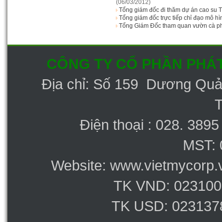
(06/03/2012)
Tổng giám đốc đi thăm dự án cao su 
Tổng giám đốc trực tiếp chỉ đạo mô h
Tổng Giám Đốc tham quan vườn cà p
CÔNG TY CỔ PHẦN PHÁT
Địa chỉ: Số 159 Dương Qu
Điện thoại : 028. 389
MST: 
Website: www.vietmycorp.v
TK VND: 023100
TK USD: 023137