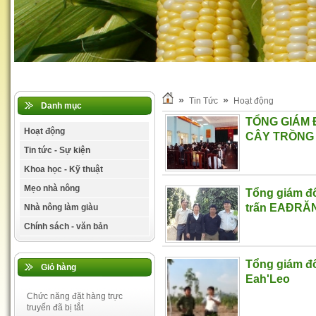
»
»
Tin Tức
Hoạt động
Danh mục
TỔNG GIÁM 
Hoạt động
CÂY TRỒNG 
Tin tức - Sự kiện
Khoa học - Kỹ thuật
Mẹo nhà nông
Tổng giám đố
trấn EAĐRĂ
Nhà nông làm giàu
Chính sách - văn bản
Tổng giám đố
Giỏ hàng
Eah'Leo
Đa, trung, vi lượng Việt Mỹ
Chức năng đặt hàng trực
30-09-2013 11:43:41 AM
truyến đã bị tắt