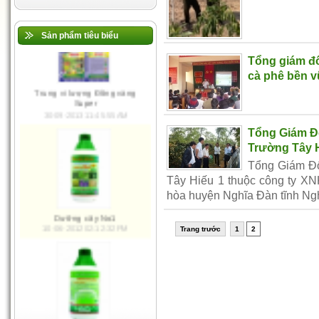
Sản phẩm tiêu biểu
Ma Giê Đồng Vàng
Tổng giám đố
10-06-2012 02:28:08 PM
cà phê bền 
Trung vi lượng Đồng vàng
Tổng Giám Đ
Super
Trường Tây 
30-09-2013 11:45:55 AM
Tổng Giám Đ
Tây Hiếu 1 thuộc công ty XN
hòa huyện Nghĩa Đàn tĩnh Ng
Trang trước
1
2
Dưỡng cây No1
10-06-2012 02:12:32 PM