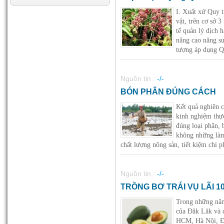
I. Xuất xứ Quy t
vật, trên cơ sở 
tế quản lý dịch 
Chống rụng hoa
nâng cao năng su
10-06-2012 02:13:48 PM
tượng áp dụng Qui
Nguồn tin :
-/-
BÓN PHÂN ĐÚNG CÁCH
Siêu Kali
Kết quả nghiên 
01-05-2012 02:12:32 AM
kinh nghiệm thực
đúng loại phân, 
không những làm 
chất lượng nông sản, tiết kiệm chi phí
Nguồn tin :
-/-
Siêu Lân
01-05-2012 02:01:40 AM
TRỒNG BƠ TRÁI VỤ LÃI 1
Trong những năm 
của Đăk Lăk và đ
HCM, Hà Nội, Đà