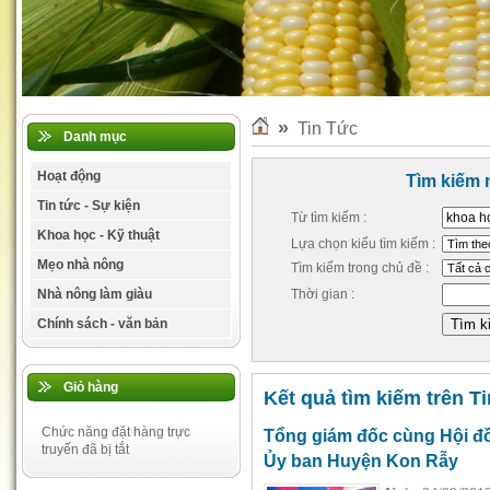
»
Tin Tức
Danh mục
Hoạt động
Tìm kiếm 
Tin tức - Sự kiện
Từ tìm kiếm :
Khoa học - Kỹ thuật
Lựa chọn kiểu tìm kiếm :
Mẹo nhà nông
Tìm kiếm trong chủ đề :
Nhà nông làm giàu
Thời gian :
Chính sách - văn bản
Giỏ hàng
Kết quả tìm kiếm trên Ti
Chức năng đặt hàng trực
Tổng giám đốc cùng Hội 
Đa, trung, vi lượng Việt Mỹ
truyến đã bị tắt
30-09-2013 11:43:41 AM
Ủy ban Huyện Kon Rẫy