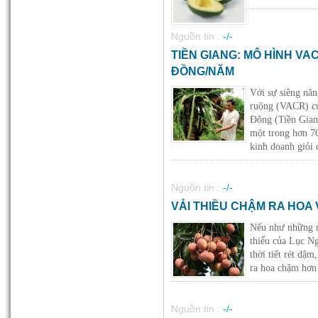
Phân Hữu Cơ Sinh Học Việt Mỹ
(100% hữu cơ sử dụng nguyên
liệu là Phân bò)
Nguồn tin :
-/-
30-09-2013 12:15:28 PM
TIỀN GIANG: MÔ HÌNH VA
ĐỒNG/NĂM
Với sự siêng năn
Phân Hữu Cơ Vi Sinh Việt Mỹ
ruộng (VACR) củ
(100% hữu cơ sử dụng nguyên
Đông (Tiền Gian
liệu là Phân bò)
một trong hơn 7
30-09-2013 12:19:40 PM
kinh doanh giỏi 
Nguồn tin :
-/-
Phân Hữu Cơ Khoáng Việt Mỹ
VẢI THIỀU CHẬM RA HOA
(100% hữu cơ sử dụng nguyên
liệu là Phân bò)
Nếu như những n
30-09-2013 12:22:45 PM
thiểu của Lục Ng
thời tiết rét dậm
ra hoa chậm hơn 
Nguồn tin :
-/-