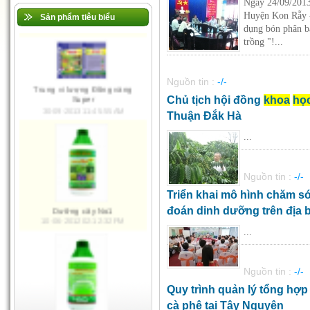
Ngày 24/09/201
Huyện Kon Rẫy -
Sản phẩm tiêu biểu
dụng bón phân b
trồng "!...
Ma Giê Đồng Vàng
10-06-2012 02:28:08 PM
Nguồn tin :
-/-
Chủ tịch hội đồng
khoa
họ
Thuận Đắk Hà
Trung vi lượng Đồng vàng
...
Super
30-09-2013 11:45:55 AM
Nguồn tin :
-/-
Triển khai mô hình chăm 
đoán dinh dưỡng trên địa 
...
Dưỡng cây No1
10-06-2012 02:12:32 PM
Nguồn tin :
-/-
Quy trình quản lý tổng hợp
cà phê tại Tây Nguyên