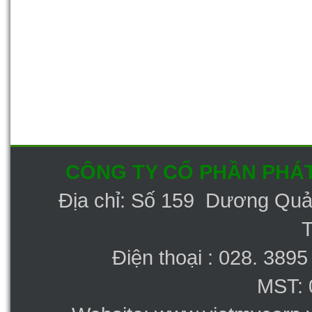
(100% hữu cơ sử dụng nguyên
liệu là Phân bò)
30-09-2013 12:22:45 PM
CÔNG TY CỔ PHẦN PHÁT
Địa chỉ: Số 159 Dương Qu
Điện thoại : 028. 389
MST: 