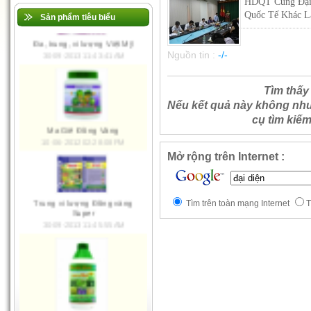
HDQT Cùng Đạ
Quốc Tế Khác L
Sản phẩm tiêu biểu
Nguồn tin :
-/-
Đa, trung, vi lượng Việt Mỹ
Tìm thấy
30-09-2013 11:43:41 AM
Nếu kết quả này không nh
cụ tìm kiế
Mở rộng trên Internet :
Ma Giê Đồng Vàng
10-06-2012 02:28:08 PM
Tìm trên toàn mạng Internet
T
Trung vi lượng Đồng vàng
Super
30-09-2013 11:45:55 AM