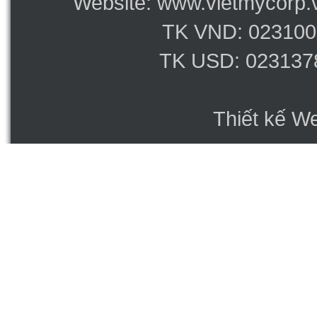
Website: www.vietmycorp.v
TK VND: 023100
TK USD: 023137
Thiết kế W